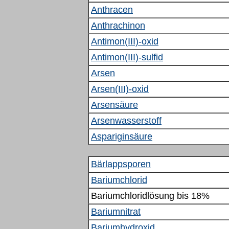
Anthracen
Anthrachinon
Antimon(III)-oxid
Antimon(III)-sulfid
Arsen
Arsen(III)-oxid
Arsensäure
Arsenwasserstoff
Aspariginsäure
Bärlappsporen
Bariumchlorid
Bariumchloridlösung bis 18%
Bariumnitrat
Bariumhydroxid