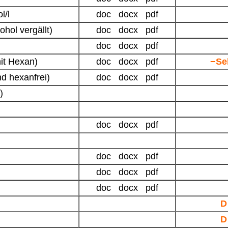
l/l
doc docx pdf
hol vergällt)
doc docx pdf
doc docx pdf
mit Hexan)
doc docx pdf
−Se
d hexanfrei)
doc docx pdf
)
doc docx pdf
doc docx pdf
doc docx pdf
doc docx pdf
D
D