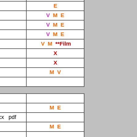
E
V
M E
V
M E
V
M E
V M
*
*Film
X
X
M
V
M E
cx pdf
M E