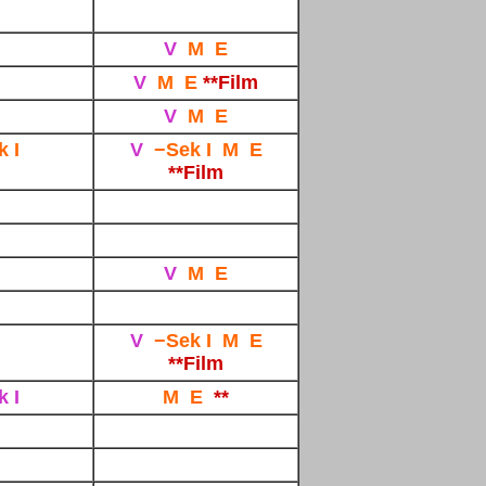
V
M E
V
M E
**Film
V
M E
k I
V
−Sek I M E
**Film
V
M E
V
−Sek I M E
**Film
k I
M E
**