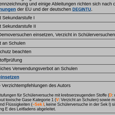
nzeichnung und einige Ableitungen richte
n
sich
nach 
dnungen
der EU
und der deutschen
DEGINTU
.
t Sekundarstufe I
t Sekundarstufe II
Demoversuchen einsetzen, Verzicht in Schülerversuchen
t an Schulen
schutz beachten
toffprüfung
liches Verwendungsverbot an Schulen
einsetzen
 Verzichtempfehlungen des Autors
tufungen für Schülerversuche mit krebserzeugenden Stoffe (
D
:
kut toxische Gase Kategorie 1
(
V
: Verzicht an Schulen) sowie m
d Flüssigkeiten (
−
Sek I
, keine Schülerversuche in der Sek I) 
g E des Leitfadens abgeleitet.