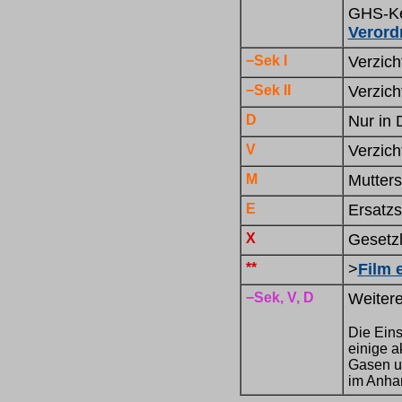
GHS-Ken
Veror
−Sek I
Verzich
−Sek II
Verzich
D
Nur in 
V
Verzich
M
Mutter
E
Ersatzs
X
Gesetz
**
>
Film 
−Sek, V, D
Weitere
Die Eins
einige a
Gasen un
im Anhan