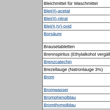
Bleichmittel für
W
aschmittel
Blei(II)-acetat
Blei(II)-nitrat
Blei(II,IV)-oxid
Borsäure
Brausetabletten
Brennspiritus (Ethylalkohol vergäll
Brenzcatechin
Brezellauge (Natronlauge 3%)
Brom
Bromwasser
Bromphenolblau
Bromthymolblau