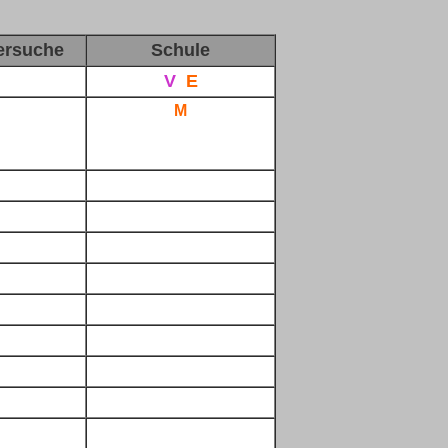
ersuche
Schule
V
E
M