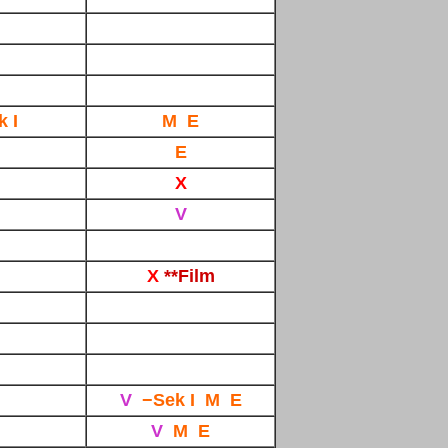
k I
M E
E
X
V
X
**Film
V
−Sek I M E
V
M E