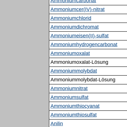
Ammoniumcarbonat
Ammoniumcer(IV)-nitrat
Ammoniumchlorid
Ammoniumdichromat
Ammoniumeisen(II)-sulfat
Ammoniumhydrogencarbonat
Ammoniumoxalat
Ammoniumoxalat-Lösung
Ammoniummolybdat
Ammoniummolybdat-Lösung
Ammoniumnitrat
Ammoniumsulfat
Ammoniumthiocyanat
Ammoniumthiosulfat
Anilin