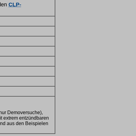
den
CLP-
 nur Demoversuche),
it extrem entzündbaren
sind aus den Beispielen