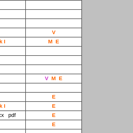
V
k I
M E
V
M E
E
k I
E
cx pdf
E
E