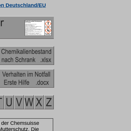
on Deutschland/EU
der
C
hem
s
uisse
tterschutz. Die