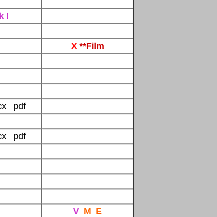
k I
X
**Film
cx pdf
cx pdf
V
M
E