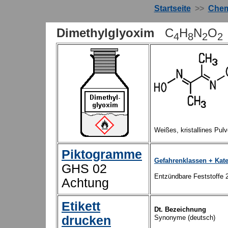
Startseite
>>
Chem
Dimethylglyoxim
C
H
N
O
4
8
2
2
Weißes, kristallines Pulv
Piktogramme
Gefahrenklassen + Kat
GHS 02
Entzündbare Feststoffe 
Achtung
Etikett
Dt. Bezeichnung
drucken
Synonyme (deutsch)