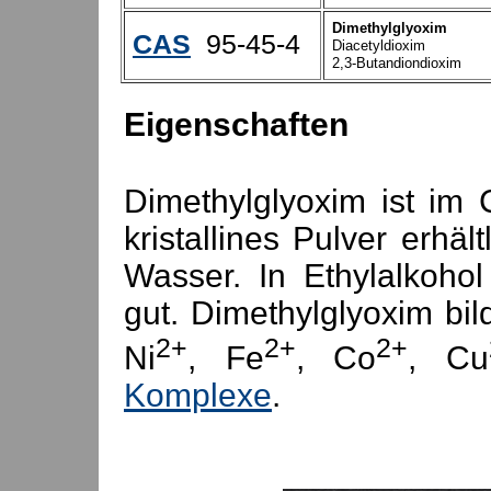
Dimethylglyoxim
CAS
95-45-4
Diacetyldioxim
2,3-Butandiondioxim
Eigenschaften
Dimethylglyoxim ist im 
kristallines Pulver erhält
Wasser. In Ethylalkohol
gut. Dimethylglyoxim bi
2+
2+
2+
Ni
, Fe
, Co
, Cu
Komplexe
.