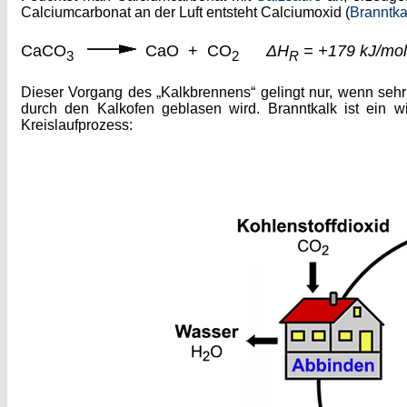
Calciumcarbonat an der Luft entsteht Calciumoxid (
Branntka
CaCO
CaO + CO
ΔH
= +179 kJ/m
3
2
R
Dieser Vorgang des „Kalkbrennens“ gelingt nur, wenn sehr
durch den Kalkofen geblasen wird. Branntkalk ist ein wi
Kreislaufprozess: