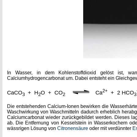
In Wasser, in dem Kohlenstoffdioxid gelöst ist, w
Calciumhydrogencarbonat um. Dabei entsteht ein Gleichgewi
2+
CaCO
+ H
O + CO
Ca
+ 2 HCO
3
2
2
3
Die entstehenden Calcium-Ionen bewirken die Wasserhärte. 
Waschwirkung von Waschmitteln dadurch erheblich herab
Calciumcarbonat wieder zurückgebildet werden. Dieses lag
ab. Die Entfernung von Kesselstein in Wasserkochern oder
wässrigen Lösung von
Citronensäure
oder mit verdünnter
E