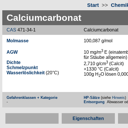
Start
>>
Chemik
Calciumcarbonat
CAS
471-34-1
Calciumcarbonat
Molmasse
100,087 g/mol
3
AGW
10 mg/m
E (einatemb
für Stäube allgemein)
Dichte
3
2,710 g/cm
(Calcit)
Schmelzpunkt
+1330 °C (Calcit)
Wasserlöslichkeit
(20°C)
100g H
O lösen 0,000
2
Gefahrenklassen + Kategorie
HP-Sätze
(siehe
Hinweis
)
-
Entsorgung
Abwasser ode
Eigenschaften