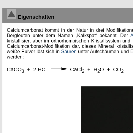
Eigenschaften
Calciumcarbonat kommt in der Natur in drei Modifikation
Bergleuten unter dem Namen „Kalkspat“ bekannt. Der
A
kristallisiert aber im orthorhombischen Kristallsystem un
Calciumcarbonat-Modifikation dar, dieses Mineral kristall
weiße Pulver löst sich in
Säuren
unter Aufschäumen und E
werden:
CaCO
+ 2 HCl
CaCl
+ H
O + CO
3
2
2
2