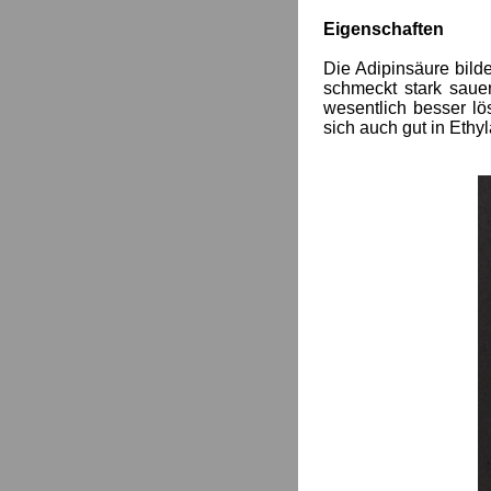
Eigenschaften
Die Adipinsäure bilde
schmeckt stark saue
wesentlich besser lö
sich auch gut in Ethyl