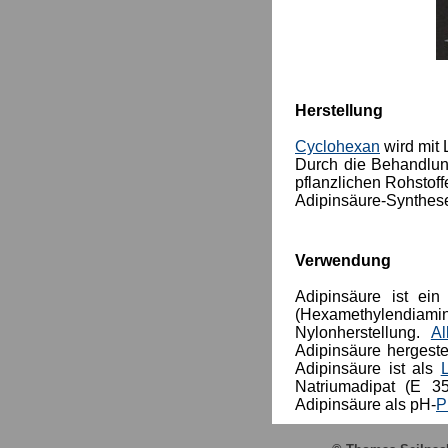
Herstellung
Cyclohexan
wird mit 
Durch die Behandlun
pflanzlichen Rohstoffe
Adipinsäure-Synthes
Verwendung
Adipinsäure ist ei
(Hexamethylendiam
Nylonherstellung.
Al
Adipinsäure hergeste
Adipinsäure ist als
L
Natriumadipat (E 3
Adipinsäure als pH-
P