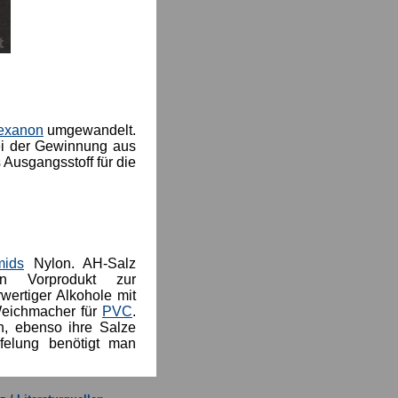
exanon
umgewandelt.
ei der Gewinnung aus
s Ausgangsstoff für die
mids
Nylon. AH-Salz
ein Vorprodukt zur
ertiger Alkohole mit
 Weichmacher für
PVC
.
n, ebenso ihre Salze
felung benötigt man