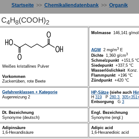
Startseite
>>
Chemikaliendatenbank
>>
Organik
e
C
H
(COOH)
4
8
2
Molmasse
146,141 g/mo
3
AGW
2 mg/
m
E
3
Dichte
1,
360
g/cm
Schmelzpunkt
+
15
1
,5 °
Siedepunkt
+
337,5
°C
Weißes kristallines Pulver
Wasserlöslichkeit
Konz.
Flammpunkt
+
196
°C
Vorkommen
Zündpunkt
+
420
°C
Zuckerrüben, rote Beete
Gefahrenklassen + Kategorie
HP-Sätze
(siehe auch
Hi
Augenreizung 2
H
319
P
280.3
,
305+35
1
Entsorgung
G
3
Dt. Bezeichnung
Engl. Bezeichnung
Synonyme (deutsch)
Synonyme (engl.)
Adipinsäure
Adipic acid
1,6-Hexandisäure
1,6-Hexan
edioic acid