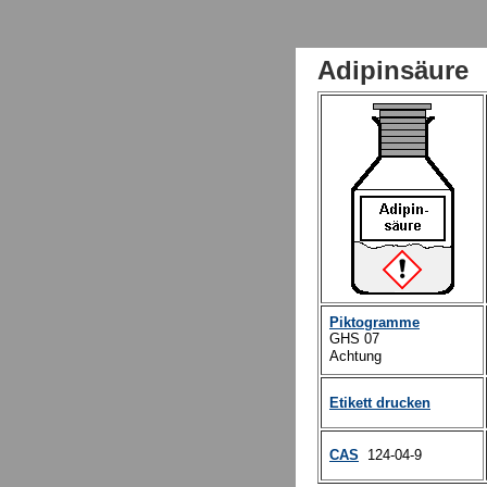
Adipinsäur
Piktogramme
GHS 07
Achtung
Etikett drucken
CAS
124-04-9