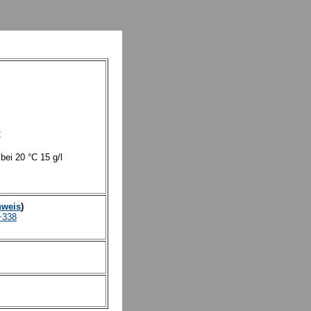
l
C
 bei 20 °C
15
g/l
nweis
)
+338