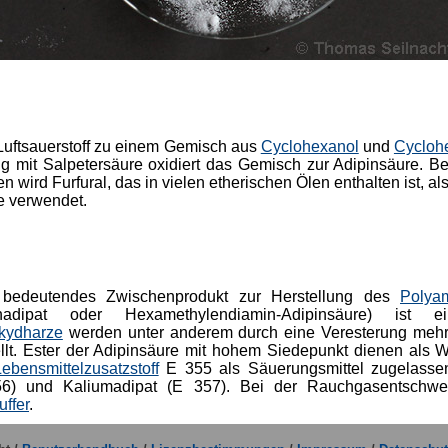
Luftsauerstoff zu einem Gemisch aus
Cyclohexanol
und
Cycloh
g mit Salpetersäure oxidiert das Gemisch zur Adipinsäure. B
n wird Furfural, das in vielen etherischen Ölen enthalten ist, al
e verwendet.
n bedeutendes Zwischenprodukt zur Herstellung des
Polya
inadipat oder Hexamethylendiamin-Adipinsäure) ist 
kydharze
werden unter anderem durch eine Veresterung mehrw
llt. Ester der Adipinsäure mit hohem Siedepunkt dienen als
ebensmittelzusatzstoff
E 355 als Säuerungsmittel zugelasse
56) und Kaliumadipat (E 357). Bei der Rauchgasentschwe
uffer
.