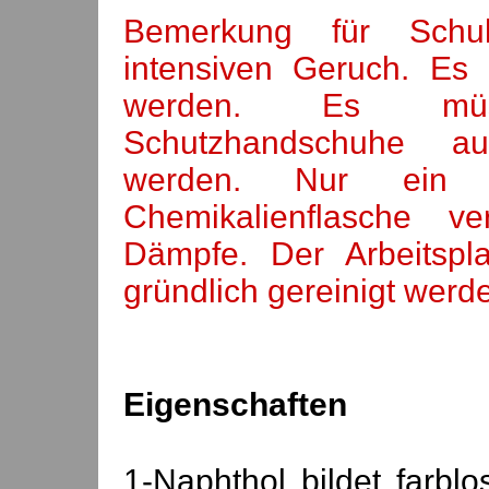
Bemerkung für Sch
intensiven Geruch. Es 
werden. Es müss
Schutzhandschuhe au
werden. Nur ein T
Chemikalienflasche v
Dämpfe. Der Arbeitsp
gründlich gereinigt werd
Eigenschaften
1-Naphthol bildet farblo