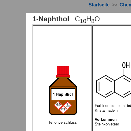
Startseite
>>
Chem
1-Naphthol
C
H
O
10
8
Farblose bis leicht br
Kristall
nadeln
Vorkommen
Teflonverschluss
Steinkohleteer