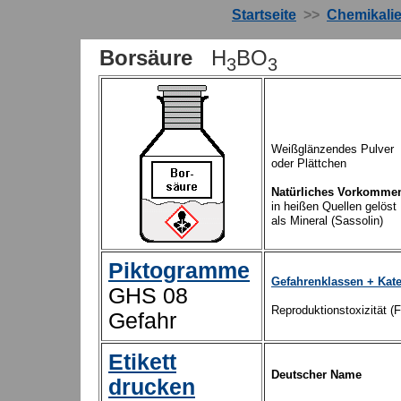
Startseite
>>
Chemikali
Borsäure
H
BO
3
3
Weißglänzendes Pulver
oder Plättchen
Natürliches Vorkomme
in heißen Quellen gelöst
als Mineral (Sassolin)
Piktogramme
Gefahrenklassen + Kat
GHS 08
Reproduktionstoxizität (
Gefahr
Etikett
Deutscher Name
drucken