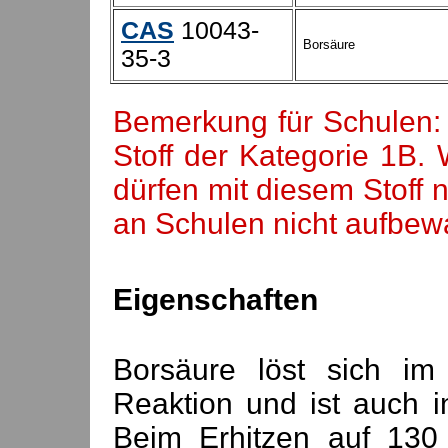
CAS
10043-
Borsäure
35-3
Bemerkung für Schulen
Stoff der Kategorie 1B.
dürfen mit diesem Stoff ni
an Schulen nicht aufbew
Eigenschaften
Borsäure löst sich i
Reaktion und ist auch i
Beim Erhitzen auf 130