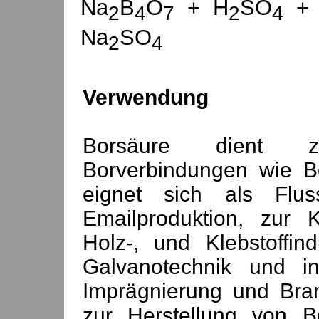
Na
B
O
+ H
SO
+ 
2
4
7
2
4
Na
SO
2
4
Verwendung
Borsäure dient zu
Borverbindungen wie Bo
eignet sich als Flu
Emailproduktion, zur 
Holz-, und Klebstoffind
Galvanotechnik und in
Imprägnierung und Brand
zur Herstellung von Bo