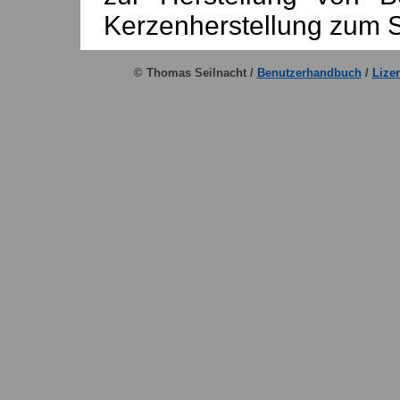
Kerzenherstellung zum S
© Thomas Seilnacht /
Benutzerhandbuch
/
Lize