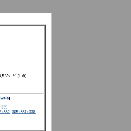
l
C
,5 Vol.-% (Luft)
nweis
)
,
33
5
2+352
,
30
5
+3
5
1+3
38
,