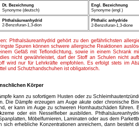
Dt. Bezeichnung
Engl. Bezeichnung
Synonyme (deutsch)
Synonyme (engl.)
Phthalsäureanhydrid
Phthalic anhydride
2-Benzofuran-1,3-dion
2-Benzofuran-1,3-dione
en:
Phthalsäureanhydrid gehört zu den gefährlichsten allerg
ingste Spuren können schwere allergische Reaktionen auslöse
einem Gefäß mit Teflondichtung, sowie in einem Schrank mit
 dies nicht gewährleistet, darf der Stoff an Schulen nicht a
ff wird nur für Lehrkräfte empfohlen. Es erfolgt stets im 
kittel und Schutzhandschuhen ist obligatorisch.
nschlichen Körper
mpfe kann zu sofortigem Husten oder zu Schleimhautentzün
n. Die Dämpfe erzeugen am Auge akute oder chronische Bi
zend, er kann im Auge zu schweren Hornhautschäden führen. 
zeme oder ein Nesselfieber ausbilden. Phthalsäureanhydrid
Spanplatten, Möbelfurnieren, Laminaten oder aus dem Parkettbo
sich erhebliche Konzentrationen anreichern, dann besteht d