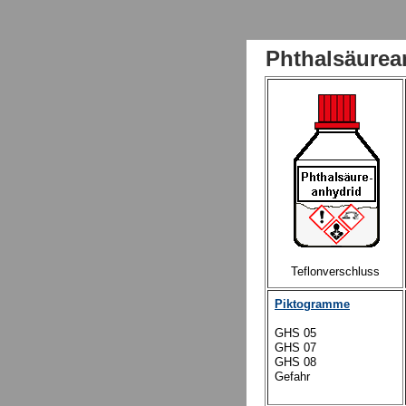
Phthalsäure
Teflonverschluss
Piktogramme
GHS 0
5
GHS 07
GHS 08
Gefahr