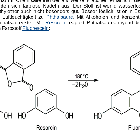
ist im Chemikalienhandel als weiße Plättchen erhältlich, di
den sich farblose Nadeln aus. Der Stoff ist wenig wasserlös
thylether auch nicht besonders gut. Besser löslich ist er in E
r Luftfeuchtigkeit zu
Phthalsäure
. Mit Alkoholen und konzent
thalsäureester.
Mit
Resorcin
reagiert Phthalsäureanhydrid be
 Farbstoff
Fluorescein
: