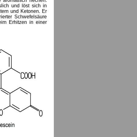
e aromatisch riechen.
lich und löst sich in
stern und Ketonen. Er
rierter Schwefelsäure
im Erhitzen in einer