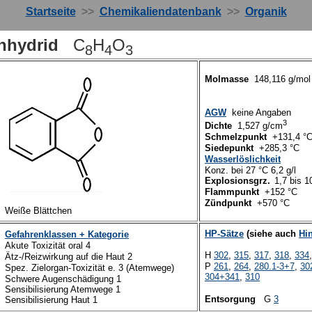
Startseite
>>
Chemikaliendatenbank
>>
Organik
anhydrid
C
H
O
8
4
3
Molmasse
148,116 g/mo
AGW
keine Angaben
3
Dichte
1,527 g/cm
Schmelzpunkt
+13
1,4
°
Siedepunkt
+2
8
5,3 °C
Wasserlöslichkeit
Konz. bei 2
7
°C 6,2 g/l
Explosionsgrz.
1,7
bis
10
Flammpunkt
+152 °C
Zündpunkt
+5
7
0 °C
Weiße Blättchen
HP-Sätze
(siehe auch
Hi
Gefahrenklassen + Kategorie
Akute
T
oxizität oral
4
H
302
,
315
,
31
7
,
318
,
334
Ätz-/Reizwirkung auf die Haut 2
P
261
,
264
,
280.1-3+7
,
30
Spez. Zielorgan-Toxizität e. 3 (Atemwege)
304+341
,
310
Schwere Augenschädigung 1
Sensibilisierung Atemwege 1
Entsorgung
G
3
Sensibilisierung Haut 1