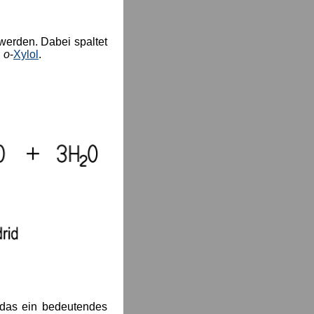
 werden. Dabei spaltet
n
o
-
Xylol
.
 das ein bedeutendes