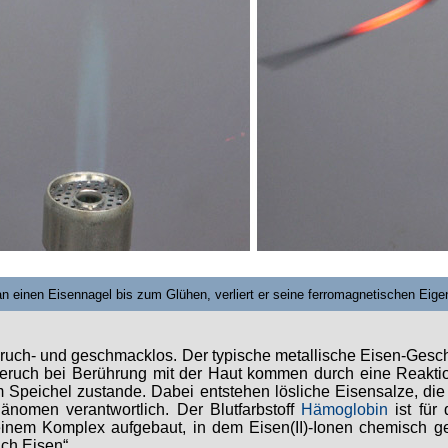
an einen Eisennagel bis zum Glühen, verliert er seine ferromagnetischen Eige
geruch- und geschmacklos. Der typische metallische Eisen-Ge
eruch bei Berührung mit der Haut kommen durch eine Reakti
Speichel zustande. Dabei entstehen lösliche Eisensalze, die 
änomen verantwortlich. Der Blutfarbstoff
Hämoglobin
ist für 
 einem Komplex aufgebaut, in dem Eisen(II)-Ionen chemisch 
ch Eisen“.