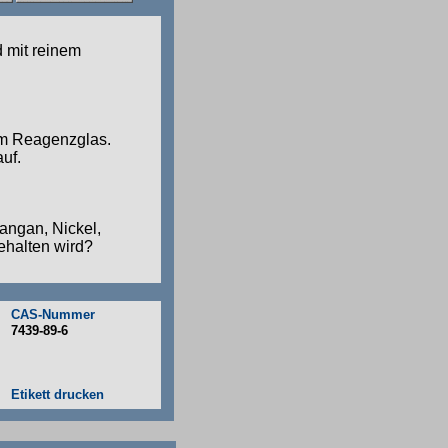
 mit reinem
em Reagenzglas.
uf.
angan, Nickel,
ehalten wird?
CAS-Nummer
7439-89-6
Etikett drucken