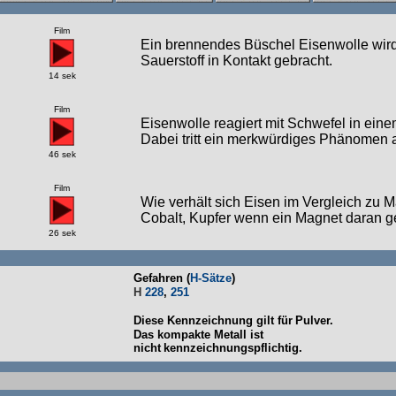
Film
Ein brennendes Büschel Eisenwolle wird
Sauerstoff in Kontakt gebracht.
14 sek
Film
Eisenwolle reagiert mit Schwefel in ein
Dabei tritt ein merkwürdiges Phänomen a
46 sek
Film
Wie verhält sich Eisen im Vergleich zu M
Cobalt, Kupfer wenn ein Magnet daran g
26 sek
Gefahren (
H-Sätze
)
H
228
,
251
Diese Kennzeichnung gilt für
Pulver.
Das kompakte Metall ist
nicht
kennzeichnungspflichtig.