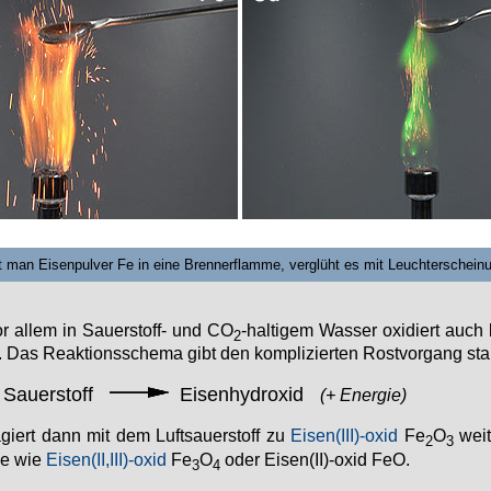
t man Eisenpulver Fe in eine Brennerflamme, verglüht es mit Leuchterschein
or allem in Sauerstoff- und CO
-haltigem Wasser oxidiert auch
2
.
Das Reaktionsschema gibt den komplizierten Rostvorgang star
Sauerstoff
Eisenhydroxid
(+ Energie)
giert dann mit dem Luftsauerstoff zu
Eisen(III)-oxid
Fe
O
wei
2
3
de wie
Eisen(II,III)-oxid
Fe
O
oder Eisen(II)-oxid FeO.
3
4