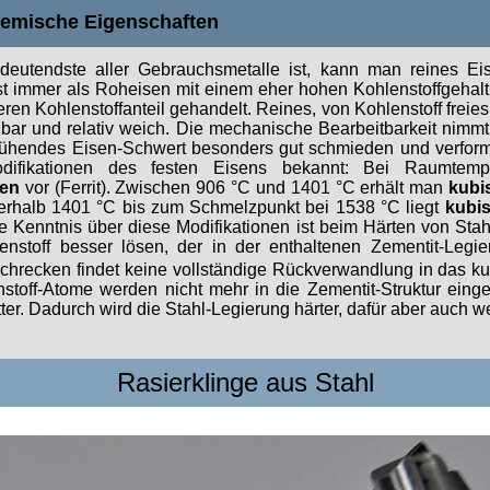
hemische Eigenschaften
eutendste aller Gebrauchsmetalle ist, kann man reines Eise
ast immer als Roheisen mit einem eher hohen Kohlenstoffgehalt
ren Kohlenstoffanteil gehandelt. Reines, von Kohlenstoff freies 
nbar und relativ weich. Die mechanische Bearbeitbarkeit nimmt
glühendes Eisen-Schwert besonders gut schmieden und verforme
difikationen des festen Eisens bekannt: Bei Raumtemp
sen
vor (Ferrit). Zwischen 906 °C und 1401 °C erhält man
kubi
berhalb 1401 °C bis zum Schmelzpunkt bei 1538 °C liegt
kubis
Die Kenntnis über diese Modifikationen ist beim Härten von Sta
nstoff besser lösen, der in der enthaltenen Zementit-Legi
schrecken findet keine vollständige Rückverwandlung in das ku
enstoff-Atome werden nicht mehr in die Zementit-Struktur eing
tter. Dadurch wird die Stahl-Legierung härter, dafür aber auch w
Rasierklinge aus Stahl