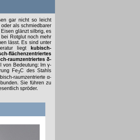
n gar nicht so leicht
 oder als schmiedbarer
Eisen glänzt silbrig, es
 bei Rotglut noch mehr
n lässt. Es sind unter
eratur liegt
kubisch-
sch-flächenzentriertes
ch-raumzentriertes δ-
hl von Bedeutung: Im γ-
erung Fe
C des Stahls
3
bisch-raumzentrierte α-
ebunden. Sie führen zu
esentlich spröder.