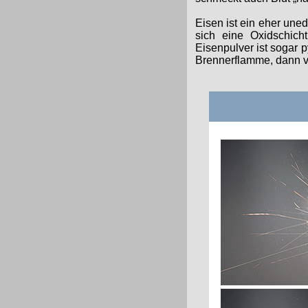
Eisen ist ein eher unedl
sich eine Oxidschich
Eisenpulver ist sogar p
Brennerflamme, dann v