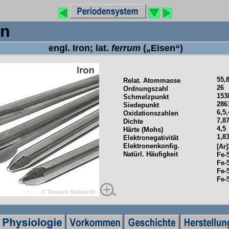
Eise
engl. Iron; lat.
ferrum
(„Eisen“)
55,
Relat. Atommasse
26
Ordnungszahl
153
Schmelzpunkt
286
Siedepunkt
6,5,
Oxidationszahlen
7,8
Dichte
4,5
Härte (Mohs)
1,8
Elektronegativität
Elektronenkonfig.
[Ar
Natürl. Häufigkeit
Fe-
Fe-
Fe-
Fe-