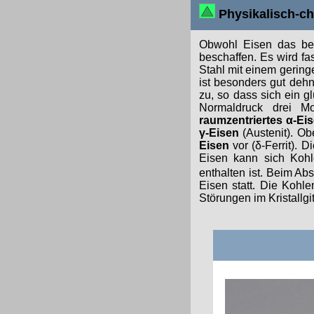
Physikalisch-c
Obwohl Eisen das bed
beschaffen. Es wird f
Stahl mit einem geringe
ist besonders gut deh
zu, so dass sich ein 
Normaldruck drei Mo
raumzentriertes α-Ei
γ-Eisen
(Austenit). O
Eisen
vor (δ-Ferrit). 
Eisen kann sich Kohle
enthalten ist. Beim Ab
Eisen statt. Die Kohl
Störungen im Kristallgi