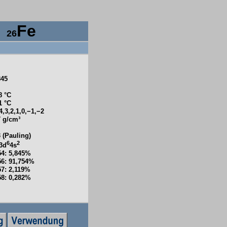
n
Fe
26
845
8 °C
1 °C
4,3,2,1,0,
−1,
−2
7 g/cm³
3 (Pauling)
6
2
]3d
4s
54: 5,845%
56: 91,754%
57: 2,119%
58: 0,282%