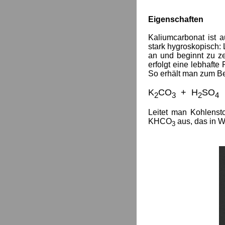
Eigenschaften
Kaliumcarbonat ist a
stark hygroskopisch: 
an und beginnt zu ze
erfolgt eine lebhaft
So erhält man zum Be
K
CO
+ H
SO
2
3
2
4
Leitet man
Kohlenst
KHCO
aus, das in W
3