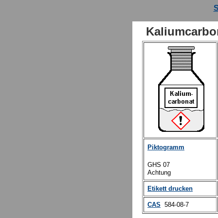
S
Kaliumcarbo
Piktogramm
GHS 07
Achtung
Etikett drucken
CAS
584-08-7