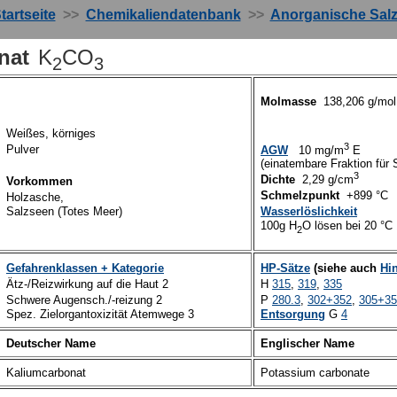
tartseite
>>
Chemikaliendatenbank
>>
Anorganische Sal
nat
K
CO
2
3
Molmasse
138,206 g/mo
Weißes, körniges
3
Pulver
AGW
10 mg/m
E
(einatembare Fraktion fü
3
Dichte
2,29 g/cm
Vorkommen
Schmelzpunkt
+899 °C
Holzasche,
Salzseen (Totes Meer)
Wasserlöslichkeit
100g H
O lösen bei 2
0
°C 
2
Gefahrenklassen + Kategorie
HP-Sätze
(siehe auch
Hi
Ätz-/Reizwirkung auf die Haut 2
H
315
,
319
,
335
Schwere Augensch./-reizung 2
P
280.3
,
302+352
,
305+3
Spez. Zielorgantoxizität Atemwege 3
Entsorgung
G
4
Deutscher Name
Englischer Name
Kaliumcarbonat
Potassium carbonate