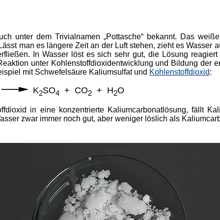
uch unter dem Trivialnamen „Pottasche“ bekannt. Das weiße k
Lässt man es längere Zeit an der Luft stehen, zieht es Wasser au
rfließen.
In Wasser löst es sich sehr gut, die Lösung reagiert 
e Reaktion unter Kohlenstoffdioxidentwicklung und Bildung der
ispiel mit Schwefelsäure Kaliumsulfat und
Kohlenstoffdioxid
:
K
SO
+ CO
+ H
O
2
4
2
2
offdioxid
in eine konzentrierte Kaliumcarbonatlösung, fällt K
asser zwar immer noch gut, aber weniger löslich als Kaliumcarb