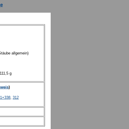
ze
l
r Stäube allgemein)
111,5 g
nweis
)
51+338
,
312