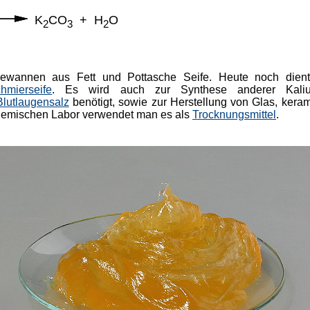
K
CO
+ H
O
2
3
2
gewannen aus Fett und Pottasche Seife. Heute noch die
hmierseife
. Es wird auch
zur Synthese anderer Kali
Blutlaugensalz
benötigt, sowie zur Herstellung von Glas, ker
hemischen Labor verwendet man es als
Trocknungsmittel
.