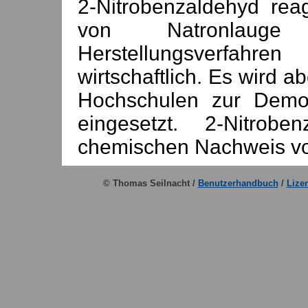
2-Nitrobenzaldehyd rea
von Natronla
Herstellungsverfahre
wirtschaftlich. Es wird 
Hochschulen zur Demo
eingesetzt. 2-Nitro
chemischen Nachweis v
© Thomas Seilnacht /
Benutzerhandbuch
/
Lize