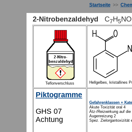
Startseite
>>
Chem
2-Nitrobenzaldehyd
C
H
NO
7
5
Hellgelbes, kristallines 
Teflonverschluss
Piktogramme
Gefahrenklassen + Kat
Akute Toxizität oral 4
GHS 07
Ätz-/Reizwirkung auf die
Augenreizung 2
Achtung
Spez. Zielorgantoxizität 