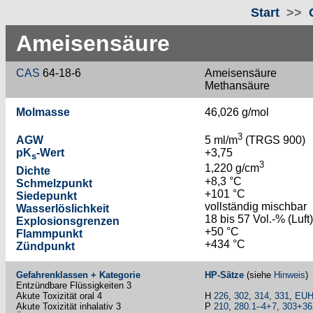
Start
>>
Ameisensäure
CAS
64-18-6
Ameisensäure
Methansäure
Molmasse
46,026 g/mol
3
AGW
5 ml/m
(TRGS 900)
pK
-Wert
+3,75
s
3
1,220 g/cm
Dichte
+8,3 °C
Schmelzpunkt
+101 °C
Siedepunkt
vollständig mischbar
Wasserlöslichkeit
18 bis 57 Vol.-% (Luft)
Explosionsgrenzen
+50 °C
Flammpunkt
+434 °C
Zündpunkt
Gefahrenklassen + Kategorie
HP-Sätze
(siehe
Hinweis
)
Entzündbare Flüssigkeiten 3
Akute Toxizität oral 4
H
226
,
302
,
314
,
331
,
EUH
Akute Toxizität inhalativ 3
P
210
,
280.1–4+7
,
303+36