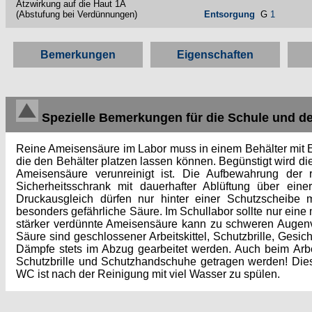
Ätzwirkung auf die Haut 1A
(Abstufung bei Verdünnungen)
Entsorgung
G
1
Bemerkungen
Eigenschaften
Spezielle Bemerkungen für die Schule und d
Reine Ameisensäure im Labor muss in einem Behälter mit En
die den Behälter platzen lassen können. Begünstigt wird d
Ameisensäure verunreinigt ist. Die Aufbewahrung der 
Sicherheitsschrank mit dauerhafter Ablüftung über ei
Druckausgleich dürfen nur hinter einer Schutzscheibe 
besonders gefährliche Säure. Im Schullabor sollte nur ei
stärker verdünnte Ameisensäure kann zu schweren Augenv
Säure sind geschlossener Arbeitskittel, Schutzbrille, Ges
Dämpfe stets im Abzug gearbeitet werden. Auch beim Arb
Schutzbrille und Schutzhandschuhe getragen werden! Dies
WC ist nach der Reinigung mit viel Wasser zu spülen.