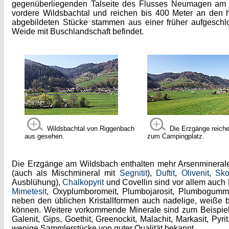
gegenüberliegenden Talseite des Flusses Neumagen a
vordere Wildsbachtal und reichen bis 400 Meter an den h
abgebildeten Stücke stammen aus einer früher aufgesch
Weide mit Buschlandschaft befindet.
Wildsbachtal von Riggenbach
Die Erzgänge reiche
aus gesehen.
zum Campingplatz.
Die Erzgänge am Wildsbach enthalten mehr Arsenmineral
(auch als Mischmineral mit
Segnitit
),
Duftit
,
Olivenit
,
Sko
Ausblühung),
Chalkopyrit
und Covellin sind vor allem auch B
Mimetesit
, Oxyplumboromeit, Plumbojarosit, Plumbogumm
neben den üblichen Kristallformen auch nadelige, weiße bi
können. Weitere vorkommende Minerale sind zum Beispie
Galenit, Gips, Goethit, Greenockit, Malachit, Markasit, Pyri
wenige Sammlerstücke von guter Qualität bekannt.