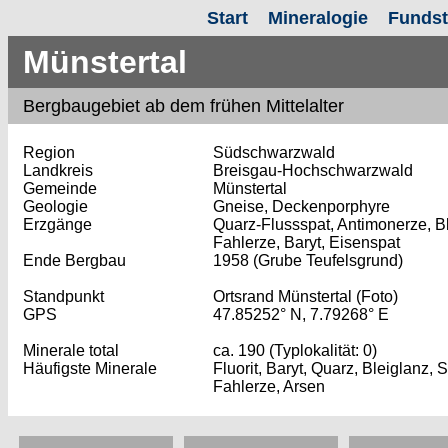
Start
Mineralogie
Fundst
Münstertal
Bergbaugebiet ab dem frühen Mittelalter
Region
Südschwarzwald
Landkreis
Breisgau-Hochschwarzwald
Gemeinde
Münstertal
Geologie
Gneise, Deckenporphyre
Erzgänge
Quarz-Flussspat, Antimonerze, Bl
Fahlerze, Baryt, Eisenspat
Ende Bergbau
1958 (Grube Teufelsgrund)
Standpunkt
Ortsrand Münstertal (Foto)
GPS
47.85252° N, 7.79268° E
Minerale total
ca. 190 (Typlokalität: 0)
Häufigste Minerale
Fluorit, Baryt, Quarz, Bleiglanz, St
Fahlerze, Arsen