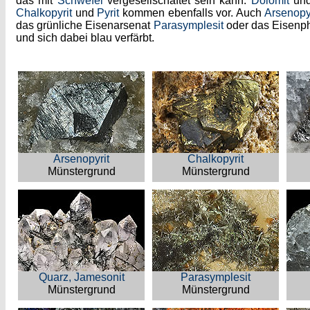
das mit
Schwefel
vergesellschaftet sein kann.
Dolomit
un
Chalkopyrit
und
Pyrit
kommen ebenfalls vor. Auch
Arsenopy
das grünliche Eisenarsenat
Parasymplesit
oder das Eisenp
und sich dabei blau verfärbt.
Arsenopyrit
Chalkopyrit
Münstergrund
Münstergrund
Quarz, Jamesonit
Parasymplesit
Münstergrund
Münstergrund