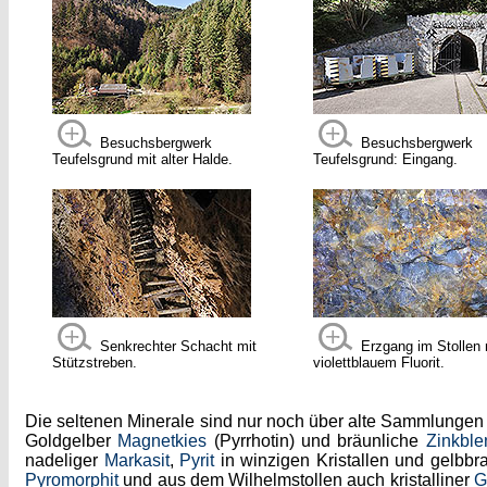
Besuchsbergwerk
Besuchsbergwerk
Teufelsgrund mit alter Halde.
Teufelsgrund: Eingang.
Senkrechter Schacht mit
Erzgang im Stollen 
Stützstreben.
violettblauem Fluorit.
Die seltenen Minerale sind nur noch über alte Sammlungen
Goldgelber
Magnetkies
(Pyrrhotin) und bräunliche
Zinkble
nadeliger
Markasit
,
Pyrit
in winzigen Kristallen und gelbb
Pyromorphit
und aus dem Wilhelmstollen auch kristalliner
G