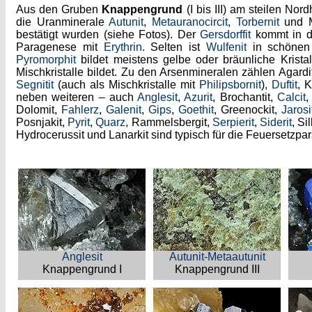
Aus den Gruben
Knappengrund
(I bis III) am steilen N
die Uranminerale
Autunit
,
Metauranocircit
,
Torbernit
und M
bestätigt wurden (siehe Fotos). Der
Gersdorffit
kommt in de
Paragenese mit
Erythrin
. Selten ist
Wulfenit
in schönen 
Pyromorphit
bildet meistens gelbe oder bräunliche Kristal
Mischkristalle bildet. Zu den Arsenmineralen zählen Agardit
Segnitit
(auch als Mischkristalle mit
Philipsbornit
),
Duftit
, 
neben weiteren – auch
Anglesit
,
Azurit
, Brochantit,
Calcit
,
Dolomit,
Fahlerz
,
Galenit
,
Gips
,
Goethit
, Greenockit,
Jarosi
Posnjakit,
Pyrit
,
Quarz
, Rammelsbergit,
Serpierit
,
Siderit
, Si
Hydrocerussit und Lanarkit sind typisch für die Feuersetzp
Anglesit
Autunit-Metaautunit
Knappengrund I
Knappengrund III