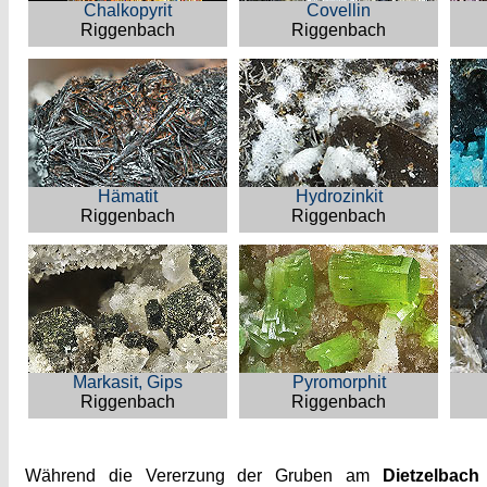
Chalkopyrit
Covellin
Riggenbach
Riggenbach
Hämatit
Hydrozinkit
Riggenbach
Riggenbach
Markasit, Gips
Pyromorphit
Riggenbach
Riggenbach
Während die Vererzung der Gruben am
Dietzelbach