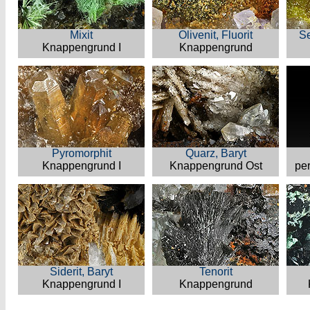
Mixit
Olivenit, Fluorit
Se
Knappengrund I
Knappengrund
Pyromorphit
Quarz, Baryt
Knappengrund I
Knappengrund Ost
per
Siderit, Baryt
Tenorit
Knappengrund I
Knappengrund