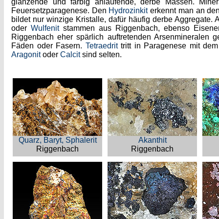
glänzende und farbig anlaufende, derbe Massen. Mine
Feuersetzparagenese. Den
Hydrozinkit
erkennt man an den 
bildet nur winzige Kristalle, dafür häufig derbe Aggregate.
oder
Wulfenit
stammen aus Riggenbach, ebenso Eisene
Riggenbach eher spärlich auftretenden Arsenmineralen 
Fäden oder Fasern.
Tetraedrit
tritt in Paragenese mit dem
Aragonit
oder
Calcit
sind selten.
Quarz, Baryt, Sphalerit
Akanthit
Riggenbach
Riggenbach