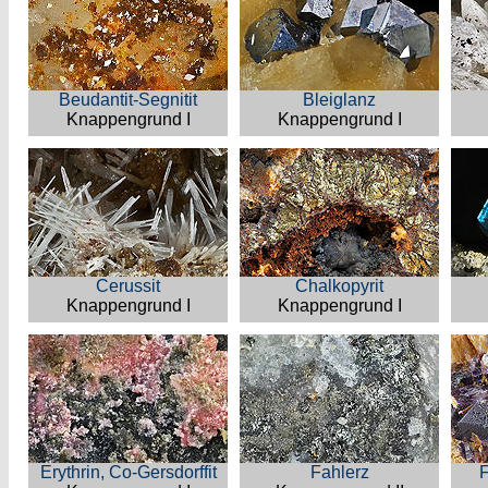
Beudantit-Segnitit
Bleiglanz
Knappengrund I
Knappengrund I
Cerussit
Chalkopyrit
Knappengrund I
Knappengrund I
Erythrin, Co-Gersdorffit
Fahlerz
F