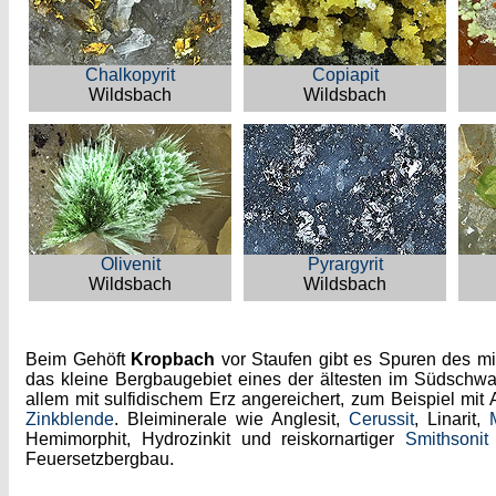
Chalkopyrit
Copiapit
Wildsbach
Wildsbach
Olivenit
Pyrargyrit
Wildsbach
Wildsbach
Beim Gehöft
Kropbach
vor Staufen gibt es Spuren des mit
das kleine Bergbaugebiet eines der ältesten im Südschw
allem mit sulfidischem Erz angereichert, zum Beispiel mit A
Zinkblende
. Bleiminerale wie Anglesit,
Cerussit
, Linarit,
Hemimorphit, Hydrozinkit und reiskornartiger
Smithsonit
Feuersetzbergbau.