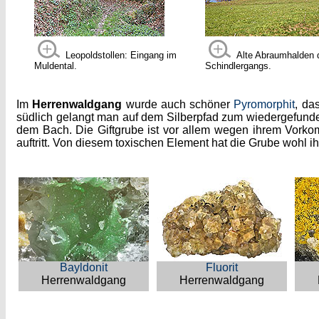
Leopoldstollen: Eingang im
Alte Abraumhalden 
Muldental.
Schindlergangs.
Im
Herrenwaldgang
wurde auch schöner
Pyromorphit
, da
südlich gelangt man auf dem Silberpfad zum wiedergefunde
dem Bach. Die Giftgrube ist vor allem wegen ihrem Vor
auftritt. Von diesem toxischen Element hat die Grube wohl 
Bayldonit
Fluorit
Herrenwaldgang
Herrenwaldgang