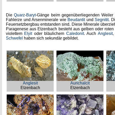
Die
Quarz
-
Baryt
-Gänge beim gegenüberliegenden Weiler
Fahlerze und Arsenminerale wie
Beudantit
und
Segnitit
. D
Feuersetzbergbau entstanden sind. Diese Minerale überziehe
Paragenese aus Etzenbach besteht aus gelben oder roten
violettem
Elyit
oder bläulichem
Caledonit
. Auch
Anglesit
Schwefel
haben sich sekundär gebildet.
Anglesit
Aurichalcit
Etzenbach
Etzenbach