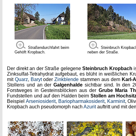
Straßendurchfahrt beim
Steinbruch Kropbach
Gehöft Kropbach.
neben der Straße.
Der direkt an der Straße gelegene
Steinbruch Kropbach
i
Zinksulfat-Tetrahydrat aufgebaut, es blüht in weißlichen K
mit
Quarz
,
Baryt
oder
Zinkblende
stammen aus dem
Karl-A
Stollens und an der
Galgenhalde
sichtbar sind. In den 
Forstweges in Gesteinsblöcken aus der
Grube Maria Th
Fundstellen und auf den Halden beim
Stollen am Hochsit
Beispiel
Arseniosiderit
,
Bariopharmakosiderit
,
Karminit
, Oli
Kropbach auch pseudomorph nach
Azurit
auftritt und mit d