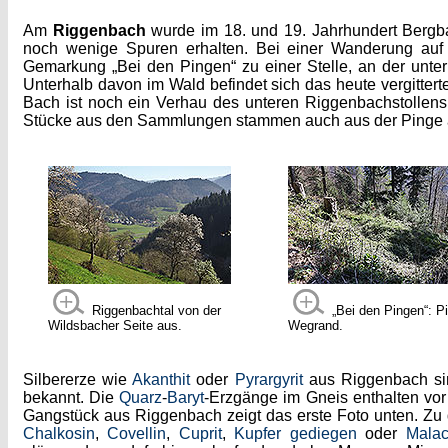
Am
Riggenbach
wurde im 18. und 19. Jahrhundert Bergba
noch wenige Spuren erhalten. Bei einer Wanderung auf 
Gemarkung „Bei den Pingen“ zu einer Stelle, an der unte
Unterhalb davon im Wald befindet sich das heute vergitt
Bach ist noch ein Verhau des unteren Riggenbachstollens
Stücke aus den Sammlungen stammen auch aus der Pinge an d
Riggenbachtal von der
„Bei den Pingen“: 
Wildsbacher Seite aus.
Wegrand.
Silbererze wie
Akanthit
oder
Pyrargyrit
aus Riggenbach sin
bekannt. Die
Quarz
-
Baryt
-Erzgänge im Gneis enthalten vo
Gangstück aus Riggenbach zeigt das erste Foto unten. Z
Chalkosin
,
Covellin
,
Cuprit
,
Kupfer gediegen
oder
Malac