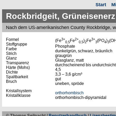
Start
M
Rockbridgeit, Grüneisenerz
Nach
dem US-amerikanischen County Rockbridge, wo d
Formel
3+
2+
3+
(Fe
Fe
)
Fe
(PO
)
(OH
0,5
0,5
2
3
4
3
Stoffgruppe
Phosphate
Farbe
dunkelgrün, schwarz, bräunlich
Strich
graugrün
Glanz
Glasglanz, matt
Transparenz
durchscheinend bis undurchsicht
Härte (Mohs)
4,5
Dichte
3,3 – 3,6 g/cm³
Spaltbarkeit
gut
Bruch
uneben, spröde
Kristallsystem
orthorhombisch
Kristallklasse
orthorhombisch-dipyramidal
© Thomas Seilnacht /
Benutzerhandbuch
/
Lizenzbesti