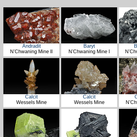
Andradit
Baryt
B
N'Chwaning Mine II
N'Chwaning Mine I
N'Chw
Calcit
Calcit
C
Wessels Mine
Wessels Mine
N'Ch