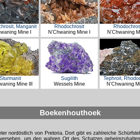
hrosit, Manganit
Rhodochrosit
Rhodochros
waning Mine I
N'Chwaning Mine I
N'Chwaning Mi
Sturmanit
Sugilith
Tephroit, Rhodoc
aning Mine III
Wessels Mine
N'Chwaning Mi
Boekenhouthoek
ter nordöstlich von Pretoria. Dort gibt es zahlreiche Schürfs
versehen, um den wahren Ort des Schatzes geheimzuhalten. 