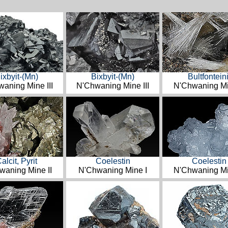
ixbyit-(Mn)
Bixbyit-(Mn)
Bultfonteini
aning Mine III
N'Chwaning Mine III
N'Chwaning Mi
alcit, Pyrit
Coelestin
Coelestin
waning Mine II
N'Chwaning Mine I
N'Chwaning Mi