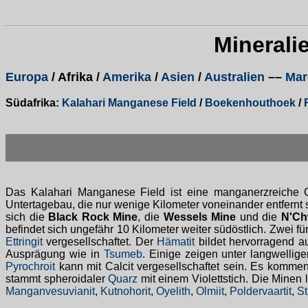
Minerali
Europa
/ Afrika /
Amerika
/
Asien
/
Australien
––
Mar
Südafrika:
Kalahari Manganese Field
/
Boekenhouthoek
/
Das Kalahari Manganese Field ist eine manganerzreiche 
Untertagebau, die nur wenige Kilometer voneinander entfernt
sich die
Black Rock Mine
, die
Wessels Mine
und die
N'Ch
befindet sich ungefähr 10 Kilometer weiter südöstlich. Zwei
Ettringit
vergesellschaftet. Der
Hämatit
bildet hervorragend a
Ausprägung wie in
Tsumeb
. Einige zeigen unter langwelli
Pyrochroit
kann mit Calcit vergesellschaftet sein. Es komm
stammt spheroidaler
Quarz
mit einem Violettstich. Die Minen 
Manganvesuvianit
,
Kutnohorit
,
Oyelith
,
Olmiit
,
Poldervaartit
,
St