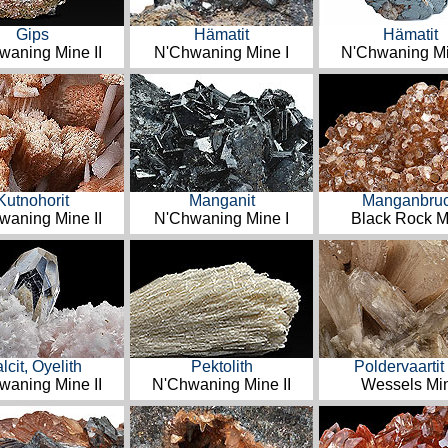
Gips
Hämatit
Hämatit
waning Mine II
N'Chwaning Mine I
N'Chwaning Mi
Kutnohorit
Manganit
Manganbruc
waning Mine II
N'Chwaning Mine I
Black Rock M
lcit, Oyelith
Pektolith
Poldervaartit
waning Mine II
N'Chwaning Mine II
Wessels Mi