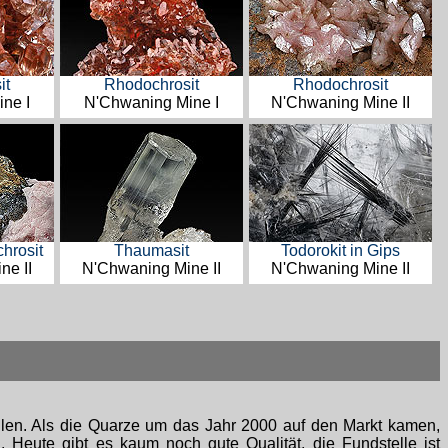
it
Rhodochrosit
Rhodochrosit
ne I
N'Chwaning Mine I
N'Chwaning Mine II
hrosit
Thaumasit
Todorokit in Gips
ne II
N'Chwaning Mine II
N'Chwaning Mine II
tellen. Als die Quarze um das Jahr 2000 auf den Markt kamen,
Heute gibt es kaum noch gute Qualität, die Fundstelle ist