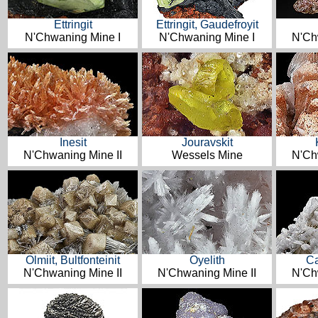
Ettringit
Ettringit, Gaudefroyit
N'Chwaning Mine I
N'Chwaning Mine I
N'Ch
Inesit
Jouravskit
N'Chwaning Mine II
Wessels Mine
N'Ch
Olmiit, Bultfonteinit
Oyelith
Ca
N'Chwaning Mine II
N'Chwaning Mine II
N'Ch