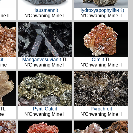
Hausmannit
Hydroxyapophyllit-(K)
ne II
N'Chwaning Mine II
N'Chwaning Mine II
it
Manganvesuvianit
TL
Olmiit
TL
ine
N'Chwaning Mine II
N'Chwaning Mine II
TL
Pyrit, Calcit
Pyrochroit
ne
N'Chwaning Mine II
N'Chwaning Mine II