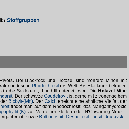
t /
Stoffgruppen
ivers. Bei Blackrock und Hotazel sind mehrere Minen mit
skalenoedrische
Rhodochrosit
der Welt. Bei Blackrock befinden
n die Sektoren I, II und III unterteilt wird. Die
Hotazel Mine
nganit
. Der schwarze
Gaudefroyit
ist gerne mit zitronengelbem
 der
Bixbyit-(Mn)
. Der
Calcit
erreicht eine ähnliche Vielfalt der
hroit
findet man auf dem Rhodochrosit, das Manganhydroxid
pophyllit-(K)
vor. Von einer Stelle in der N'Chwaning Mine III
Manganbrucit, sowie
Bultfonteinit
,
Despujolsit
,
Inesit
,
Jouravskit
,