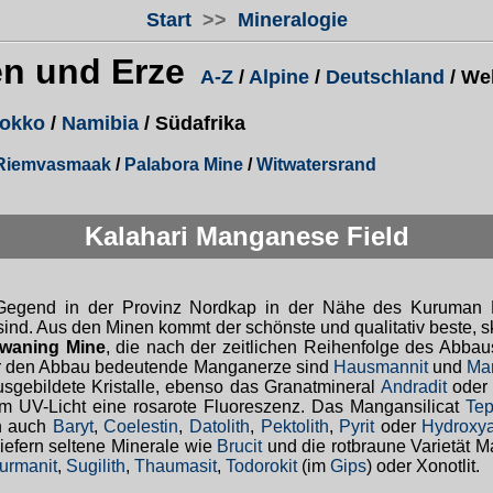
Start
>>
Mineralogie
en und Erze
A-Z
/
Alpine
/
Deutschland
/ Wel
okko
/
Namibia
/ Südafrika
Riemvasmaak
/
Palabora Mine
/
Witwatersrand
Kalahari Manganese Field
Gegend in der Provinz Nordkap in der Nähe des Kuruman R
 sind. Aus den Minen kommt der schönste und qualitativ beste, 
waning Mine
, die nach der zeitlichen Reihenfolge des Abbaus i
 für den Abbau bedeutende Manganerze sind
Hausmannit
und
Ma
usgebildete Kristalle, ebenso das Granatmineral
Andradit
oder
gem UV-Licht eine rosarote Fluoreszenz. Das Mangansilicat
Tep
en auch
Baryt
,
Coelestin
,
Datolith
,
Pektolith
,
Pyrit
oder
Hydroxya
liefern seltene Minerale wie
Brucit
und die rotbraune Varietät 
urmanit
,
Sugilith
,
Thaumasit
,
Todorokit
(im
Gips
) oder Xonotlit.