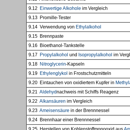
9.12
Einwertige Alkohole
im Vergleich
9.13 Promille-Tester
9.14 Verwendung von
Ethylalkohol
9.15 Brennpaste
9.16 Bioethanol-Tankstelle
9.17
Propylalkohol
und
Isopropylalkohol
im Verg
9.18
Nitroglycerin
-Kapseln
9.19
Ethylenglykol
in Frostschutzmitteln
9.20 Eintauchen von oxidiertem Kupfer in
Methyl
9.21
Aldehyd
nachweis mit Schiffs Reagenz
9.22
Alkansäuren
im Vergleich
9.23
Ameisensäure
in der Brennnessel
9.24 Brennhaar einer Brennnessel
9.25 Herstellen von Kohlenstoffmonooxid aus
Am