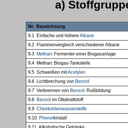
a) Stoffgrup
Nr. Bezeichnung
9.1 Einfache und höhere
Alkane
9.2 Flammenvergleich verschiedener Alkane
9.3
Methan
: Fermenter einer Biogasanlage
9.4 Methan: Biogas-Tankstelle
9.5 Schweißen mit
Acetylen
9.6 Lichtbrechung von
Benzol
9.7 Verbrennen von
Benzol
: Rußbildung
9.8
Benzol
im Ottokraftstoff
9.9
Chlorkohlenwasserstoffe
9.10
Phenol
kristall
9.11 Alkoholische Getränke