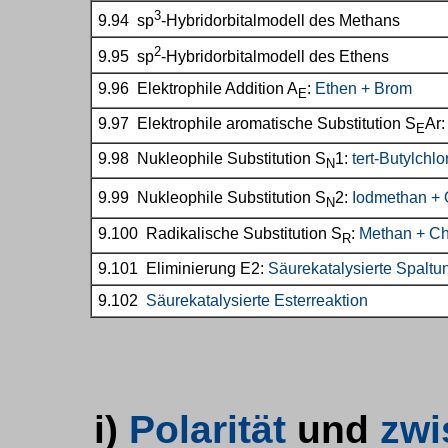
3
9.94 sp
-Hybridorbitalmodell des Methans
2
9.95
sp
-Hybridorbitalmodell des Ethens
9.96 Elektrophile Addition A
:
Ethen + Brom
E
9.97 Elektrophile aromatische Substitution S
Ar
E
9.98 Nukleophile Substitution S
1:
tert-Butylchl
N
9.99 Nukleophile Substitution S
2:
Iodmethan +
N
9.100 Radikalische Substitution S
:
Methan + Ch
R
9.101 Eliminierung E2:
Säurekatalysierte Spaltu
9.102
Säurekatalysierte Esterreaktion
i)
Polarität
und
zwi