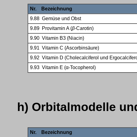
Nr. Bezeichnung
9.88 Gemüse und Obst
9.89
Provitamin A (
β
-Carotin)
9.90
Vitamin B3 (Niacin)
9.91 Vitamin C (Ascorbinsäure)
9.92 Vitamin D (
Cholecalciferol und
Ergocalcifero
9.93 Vitamin E
(
α
-Tocopherol)
h
) Orbitalmodelle u
Nr. Bezeichnung