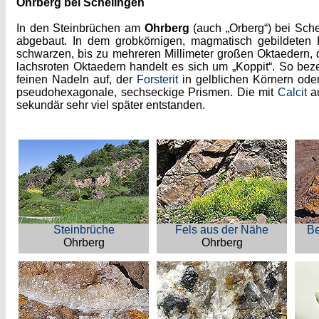
Ohrberg bei Schelingen
In den Steinbrüchen am
Ohrberg
(auch „Orberg“) bei Sch
abgebaut. In dem grobkörnigen, magmatisch gebildeten K
schwarzen, bis zu mehreren Millimeter großen Oktaedern, d
lachsroten Oktaedern handelt es sich um „Koppit“. So bez
feinen Nadeln auf, der
Forsterit
in gelblichen Körnern oder
pseudohexagonale, sechseckige Prismen. Die mit
Calcit
au
sekundär sehr viel später entstanden.
Steinbrüche
Fels aus der Nähe
Be
Ohrberg
Ohrberg