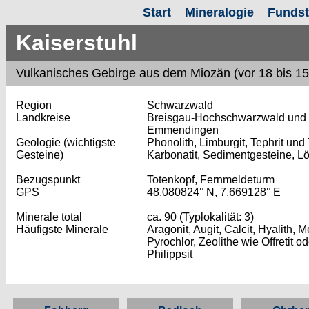
Start
Mineralogie
Fundst
Kaiserstuhl
Vulkanisches Gebirge aus dem Miozän
(vor 18 bis 15
Region
Schwarzwald
Landkreise
Breisgau-Hochschwarzwald und
Emmendingen
Geologie (wichtigste
Phonolith, Limburgit, Tephrit und 
Gesteine)
Karbonatit, Sedimentgesteine, L
Bezugspunkt
Totenkopf, Fernmeldeturm
GPS
48.080824° N, 7.669128° E
Minerale total
ca. 90 (Typlokalität: 3)
Häufigste Minerale
Aragonit, Augit, Calcit, Hyalith, M
Pyrochlor, Zeolithe wie Offretit od
Philippsit