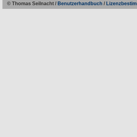
© Thomas Seilnacht /
Benutzerhandbuch
/
Lizenzbesti