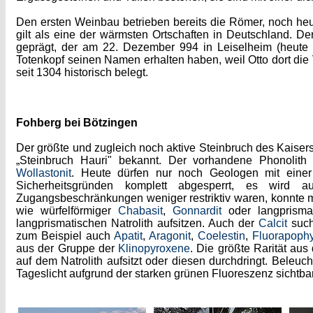
Den ersten Weinbau betrieben bereits die Römer, noch heut
gilt als eine der wärmsten Ortschaften in Deutschland. De
geprägt, der am 22. Dezember 994 in Leiselheim (heute Or
Totenkopf seinen Namen erhalten haben, weil Otto dort die 
seit 1304 historisch belegt.
Fohberg bei Bötzingen
Der größte und zugleich noch aktive Steinbruch des Kaiser
„Steinbruch Hauri" bekannt. Der vorhandene Phonolith e
Wollastonit
. Heute dürfen nur noch Geologen mit einer 
Sicherheitsgründen komplett abgesperrt, es wird 
Zugangsbeschränkungen weniger restriktiv waren, konnte ma
wie würfelförmiger
Chabasit
,
Gonnardit
oder langprisma
langprismatischen Natrolith aufsitzen. Auch der
Calcit
such
zum Beispiel auch
Apatit
,
Aragonit
,
Coelestin
,
Fluorapophyl
aus der Gruppe der
Klinopyroxene
. Die größte Rarität au
auf dem Natrolith aufsitzt oder diesen durchdringt. Beleu
Tageslicht aufgrund der starken grünen Fluoreszenz sichtbar