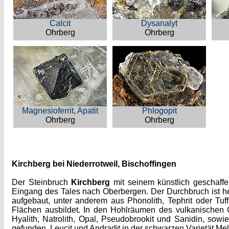
Calcit
Dysanalyt
Ohrberg
Ohrberg
Magnesioferrit, Apatit
Phlogopit
Ohrberg
Ohrberg
Kirchberg bei Niederrotweil, Bischoffingen
Der Steinbruch
Kirchberg
mit seinem künstlich geschaffe
Eingang des Tales nach Oberbergen. Der Durchbruch ist he
aufgebaut, unter anderem aus Phonolith, Tephrit oder Tuf
Flächen ausbildet. In den Hohlräumen des vulkanischen
Hyalith, Natrolith, Opal, Pseudobrookit und Sanidin, sow
gefunden. Leucit und Andradit in der schwarzen Varietät M