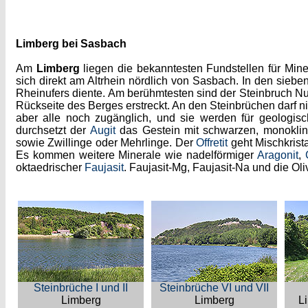
Limberg bei Sasbach
Am
Limberg
liegen die bekanntesten Fundstellen für Miner
sich direkt am Altrhein nördlich von Sasbach. In den sieb
Rheinufers diente. Am berühmtesten sind der Steinbruch Num
Rückseite des Berges erstreckt. An den Steinbrüchen darf n
aber alle noch zugänglich, und sie werden für geologis
durchsetzt der
Augit
das Gestein mit schwarzen, monoklin
sowie Zwillinge oder Mehrlinge. Der
Offretit
geht Mischkrist
Es kommen weitere Minerale wie nadelförmiger
Aragonit
,
oktaedrischer
Faujasit
. Faujasit-Mg, Faujasit-Na und die Oliv
Steinbrüche I und II
Steinbrüche VI und VII
Limberg
Limberg
L