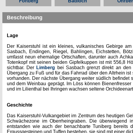
Fohberg
Badloch
Ohrbe
Beschreibung
Lage
Der Kaiserstuhl ist ein kleines, vulkanisches Gebirge 
Sasbach, Endingen, Riegel, Bahlingen, Eichstetten, Bötz
umfasst neun ehemalige Ortschaften, darunter auch Achkar
Totenkopf mit seinen beiden Gipfelkuppen ist mit 556,8 H
sichtbar. Der
Limberg
bei Sasbach grenzt direkt an den A
Übergang zu Fuß und für das Fahrrad über den Altrhein is
vorhanden. Der nächste Übergang weiter südlich befindet 
und dem Weinbau geprägt. Im Löss können Bienenfresser
und im Lilienthal bei Ihringen wachsen seltene Orchideenar
Geschichte
Das Kaiserstuhl-Vulkangebiet im Zentrum des heutigen Geb
Schwächezone im Oberrheingraben. Die überwiegend im 
entstanden wie auch der benachbarte Tuniberg bereits 
Ergussgesteinen und Tuffen bestehen, sie sind mit einer di