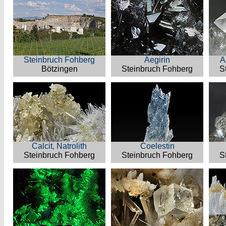
Steinbruch Fohberg
Aegirin
A
Bötzingen
Steinbruch Fohberg
S
Calcit, Natrolith
Coelestin
Steinbruch Fohberg
Steinbruch Fohberg
S