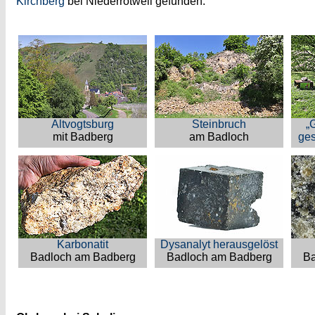
Kirchberg
bei Niederrotweil gefunden.
Altvogtsburg
Steinbruch
„
mit Badberg
am Badloch
ges
Karbonatit
Dysanalyt herausgelöst
Badloch am Badberg
Badloch am Badberg
Ba