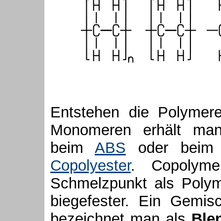
Entstehen die Polymer
Monomeren erhält m
beim
ABS
oder beim 
Copolyester
. Copolyme
Schmelzpunkt als Polym
biegefester. Ein Gemis
bezeichnet man als
Ble