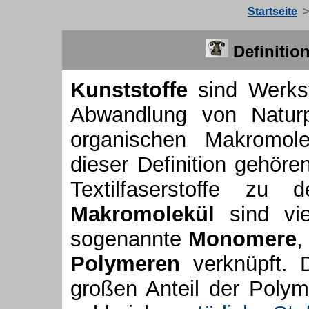
Startseite
>
Definitio
Kunststoffe
sind Werkst
Abwandlung von Natur
organischen Makromol
dieser Definition gehör
Textilfaserstoffe zu
Makromolekül
sind vie
sogenannte
Monomere
,
Polymeren
verknüpft. 
großen Anteil der Poly