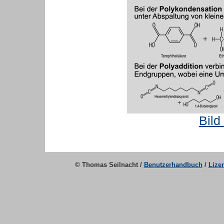
Bild
© Thomas Seilnacht /
Benutzerhandbuch
/
Lize