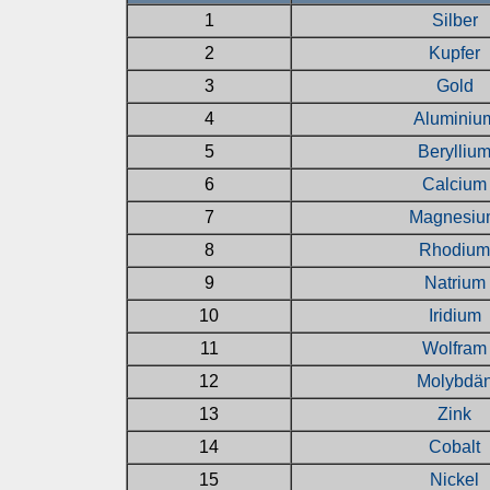
1
Silber
2
Kupfer
3
Gold
4
Aluminiu
5
Berylliu
6
Calcium
7
Magnesiu
8
Rhodium
9
Natrium
10
Iridium
11
Wolfram
12
Molybdä
13
Zink
14
Cobalt
15
Nickel