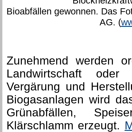
Blockheizkraft
Bioabfällen gewonnen. Das Fo
AG. (
ww
Zunehmend werden orga
Landwirtschaft oder
Vergärung und Herstell
Biogasanlagen wird da
Grünabfällen, Speis
Klärschlamm erzeugt.
M