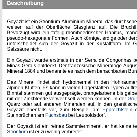
Beschreibung
Goyazit ist ein Strontium-Aluminium-Mineral, das durchschei
weisen auf der Oberfläche Glasglanz auf. Die Bruchflä
Bevorzugt wird ein tafelig-rhomboedrischer Habitus, ma
pseudo-hexagonale Formen. Auch körnige, erdige oder de
unterscheidet sich der Goyazit in der Kristallform. I
Salzsäure nicht.
Ein Goyazit wurde erstmals in der Serra de Congonhas be
Minas Gerais entdeckt. Der französische Mineraloge Augu
Mineral 1884 und benannte es nach dem benachbarten Bun
Das Mineral findet sich hydrothermal in den Hohlräumen
alpinen Klüften. Es kann in vielen Lagerstätten-Typen auftr
Binntal stammen gut ausgeprägte, orangefarbene bis gelbe K
mit der Zinkblende verwechselt werden können. In der
Gru
Quarz oder auf anderen Mineralen auf. In den granitisch
Goyazit ebenfalls vor, zum Beispiel am
Epprechtstein
o
Steinbrüchen am
Fuchsbau
bei Leupoldsdorf.
Der Goyazit ist ein reines Sammlermineral, er hat keine
Strontium
ist er zu wenig verbreitet.