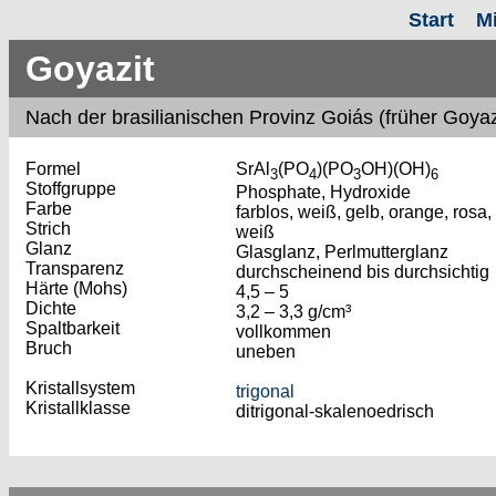
Start
M
Goyazit
Nach der brasilianischen Provinz Goiás (früher Goy
Formel
SrAl
(PO
)(PO
OH)(OH)
3
4
3
6
Stoffgruppe
Phosphate, Hydroxide
Farbe
farblos, weiß, gelb, orange, rosa,
Strich
weiß
Glanz
Glasglanz, Perlmutterglanz
Transparenz
durchscheinend bis durchsichtig
Härte (Mohs)
4,5 – 5
Dichte
3,2 – 3,3 g/cm³
Spaltbarkeit
vollkommen
Bruch
uneben
Kristallsystem
trigonal
Kristallklasse
ditrigonal-skalenoedrisch