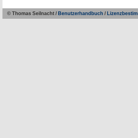
© Thomas Seilnacht /
Benutzerhandbuch
/
Lizenzbesti