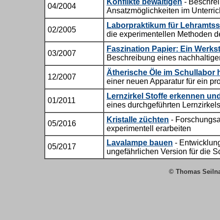
Konflikte bewältigen
- Beschre
04/2004
Ansatzmöglichkeiten im Unterric
Laborpraktikum für Lehramtss
02/2005
die experimentellen Methoden 
Faszination Papier: Ein Werks
03/2007
Beschreibung eines nachhaltigen
Ätherische Öle im Schullabor h
12/2007
einer neuen Apparatur für ein pr
Lernzirkel Stoffe erkennen un
01/2011
eines durchgeführten Lernzirkel
Kristalle züchten
-
Forschungsa
05/2016
experimentell erarbeiten
Lavalampe bauen
-
Entwicklung 
05/2017
ungefährlichen Version für die S
© Thomas Seil