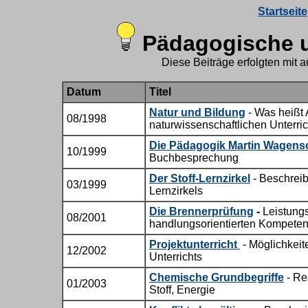
Startseite
Pädagogische u
Diese Beiträge erfolgten mit 
Datum
Titel
Natur und Bildung
- Was heißt
08/1998
naturwissenschaftlichen Unterri
Die Pädagogik Martin Wagens
10/1999
Buchbesprechung
Der Stoff-Lernzirkel
- Beschrei
03/1999
Lernzirkels
Die Brennerprüfung
-
Leistung
08/2001
handlungsorientierten Kompete
Projektunterricht
- Möglichkeit
12/2002
Unterrichts
Chemische Grundbegriffe
- Re
01/2003
Stoff, Energie