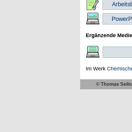
Arbeits
PowerP
Ergänzende Medi
Im Werk
Chemisch
© Thomas Seiln