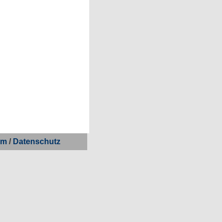
um
/
Datenschutz