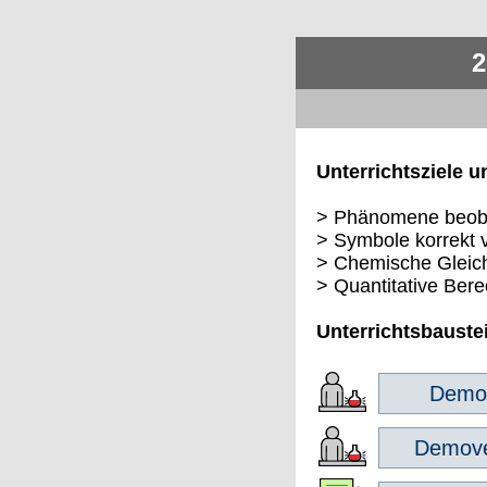
2
Unterrichtsziele u
> Phänomene beoba
> Symbole korrekt
> Chemische Gleich
> Quantitative Ber
Unterrichtsbauste
Demov
Demove