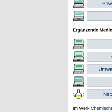
Powe
Ergänzende Medi
Umwel
Nac
Im Werk
Chemisch