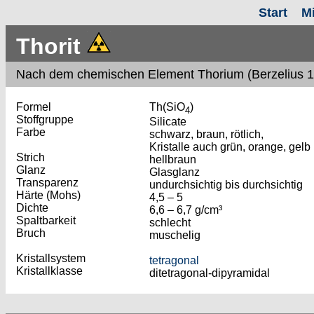
Start
M
Thorit
Nach dem chemischen Element Thorium (Berzelius 
Formel
Th(SiO
)
4
Stoffgruppe
Silicate
Farbe
schwarz, braun, rötlich,
Kristalle auch grün, orange, gelb
Strich
hellbraun
Glanz
Glasglanz
Transparenz
undurchsichtig bis durchsichtig
Härte (Mohs)
4,5 – 5
Dichte
6,6 – 6,7 g/cm³
Spaltbarkeit
schlecht
Bruch
muschelig
Kristallsystem
tetragonal
Kristallklasse
ditetragonal-dipyramidal