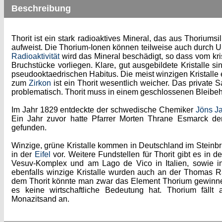
Beschreibung
Thorit ist ein stark radioaktives Mineral, das aus Thoriumsi
aufweist. Die Thorium-Ionen können teilweise auch durch Ur
Radioaktivität
wird das Mineral beschädigt, so dass vom kris
Bruchstücke vorliegen. Klare, gut ausgebildete Kristalle si
pseudooktaedrischen Habitus. Die meist winzigen Kristalle e
zum
Zirkon
ist ein Thorit wesentlich weicher. Das private 
problematisch. Thorit muss in einem geschlossenen Bleibeh
Im Jahr 1829 entdeckte der schwedische Chemiker
Jöns J
Ein Jahr zuvor hatte Pfarrer Morten Thrane Esmarck de
gefunden.
Winzige, grüne Kristalle kommen in Deutschland im Stein
in der
Eifel
vor. Weitere Fundstellen für Thorit gibt es in
Vesuv-Komplex und am Lago de Vico in Italien, sowie 
ebenfalls winzige Kristalle wurden auch an der Thomas 
dem Thorit könnte man zwar das Element Thorium gewinnen,
es keine wirtschaftliche Bedeutung hat. Thorium fällt
Monazitsand an.