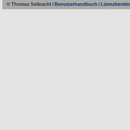
© Thomas Seilnacht /
Benutzerhandbuch
/
Lizenzbesti