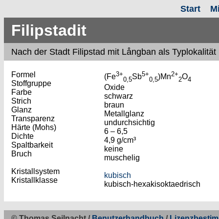
Start
M
Filipstadit
Nach
der Stadt Filipstad mit Långban als Typlokalität
Formel
3+
5+
2+
(Fe
Sb
)Mn
O
0,5
0,5
2
4
Stoffgruppe
Oxide
Farbe
schwarz
Strich
braun
Glanz
Metallglanz
Transparenz
undurchsichtig
Härte (Mohs)
6 – 6,5
Dichte
4,9 g/cm³
Spaltbarkeit
keine
Bruch
muschelig
Kristallsystem
kubisch
Kristallklasse
kubisch-hexakisoktaedrisch
© Thomas Seilnacht /
Benutzerhandbuch
/
Lizenzbesti