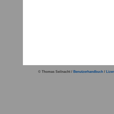
© Thomas Seilnacht /
Benutzerhandbuch
/
Lize