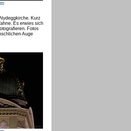
ern
 Nydeggkirche. Kurz
fahne. Es erwies sich
otografieren. Fotos
nschlichen Auge
ern