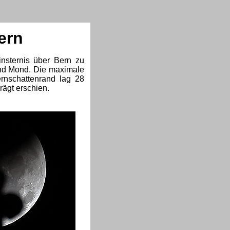
ern
nsternis über Bern zu
und Mond.
Die maximale
rnschattenrand lag 28
ägt erschien.