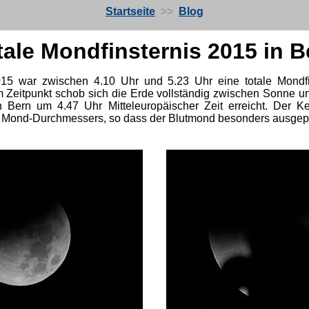
Startseite
>>
Blog
tale M
ondfinsternis 2015 in B
5 war zwischen 4.10 Uhr und 5.23 Uhr eine totale Mondfi
 Zeitpunkt schob sich die Erde vollständig zwischen Sonne 
n Bern um 4.47 Uhr Mitteleuropäischer Zeit erreicht.
Der Ke
 Mond-Durchmessers, so dass der Blutmond besonders ausgepr