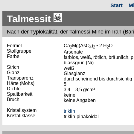
Start
M
Talmessit
Nach
der Typlokalität, der Talmessi Mine im Iran (Ba
Formel
Ca
Mg(AsO
)
• 2 H
O
2
4
2
2
Stoffgruppe
Arsenate
Farbe
farblos, weiß, rötlich, bräunlich, p
blassgrün (Ni)
Strich
weiß
Glanz
Glasglanz
Transparenz
durchscheinend bis durchsichtig
Härte (Mohs)
5
Dichte
3,4 – 3,5 g/cm³
Spaltbarkeit
keine
Bruch
keine Angaben
Kristallsystem
triklin
Kristallklasse
triklin-pinakoidal