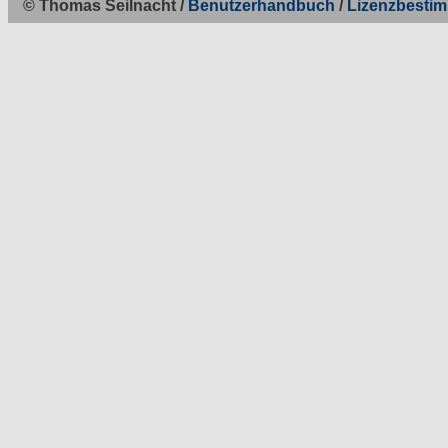
© Thomas Seilnacht /
Benutzerhandbuch
/
Lizenzbesti