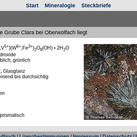
Start
Mineralogie
Steckbriefe
e Grube Clara bei Oberwolfach liegt
5+
6+
3+
,V
)(W
,Fe
)
O
(OH) • 2H
O
2
8
2
droxide
blich, grünlich
, Glasglanz
inend bis durchsichtig
en
prismatisch
ndbuch
/
Lizenzbestimmungen
/
Impressum
/
Datenschutz
/