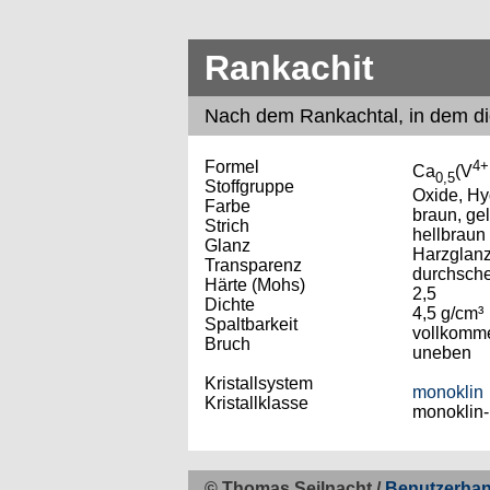
Rankachit
Nach
dem
Rankachtal, in dem di
Formel
4+
Ca
(V
0,5
Stoffgruppe
Oxide, Hy
Farbe
braun, gel
Strich
hellbraun
Glanz
Harzglanz
Transparenz
durchsche
Härte (Mohs)
2,5
Dichte
4,5 g/cm³
Spaltbarkeit
vollkomm
Bruch
uneben
Kristallsystem
monoklin
Kristallklasse
monoklin-
© Thomas Seilnacht /
Benutzerha