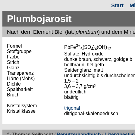
Start
M
Plumbojarosit
Nach
dem Element Blei (lat.
plumbum
) und dem Min
Formel
3+
PbFe
(SO
)
(OH)
6
4
4
12
Stoffgruppe
Sulfate, Hydroxide
Farbe
dunkelbraun, schwarz, goldgelb
Strich
hellbraun, hellgelb
Glanz
Seidenglanz, matt
Transparenz
undurchsichtig bis durchscheine
Härte (Mohs)
1,5 – 2
Dichte
3,6 – 3,7 g/cm³
Spaltbarkeit
undeutlich
Bruch
blättrig
Kristallsystem
trigonal
Kristallklasse
ditrigonal-skalenoedrisch
© Thomas Seilnacht /
Benutzerhandbuch
/
Lizenzbesti