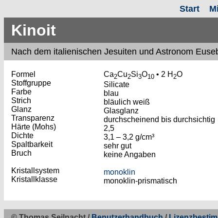
Start
M
Kinoit
Nach
dem
italienischen Jesuiten und Astronom Euse
Formel
Ca
Cu
Si
O
• 2 H
O
2
2
3
10
2
Stoffgruppe
Silicate
Farbe
blau
Strich
bläulich weiß
Glanz
Glasglanz
Transparenz
durchscheinend bis durchsichtig
Härte (Mohs)
2,5
Dichte
3,1 – 3,2 g/cm³
Spaltbarkeit
sehr gut
Bruch
keine Angaben
Kristallsystem
monoklin
Kristallklasse
monoklin-prismatisch
© Thomas Seilnacht /
Benutzerhandbuch
/
Lizenzbesti