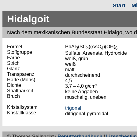
Start
M
Hidalgoit
Nach
dem
mexikanischen Bundesstaat Hidalgo, wo die 
Formel
PbAl
(SO
)(AsO
)(OH)
3
4
4
6
Stoffgruppe
Sulfate, Arsenate, Hydroxide
Farbe
weiß, grün
Strich
weiß
Glanz
matt
Transparenz
durchscheinend
Härte (Mohs)
4,5
Dichte
3,7 – 4,0 g/cm³
Spaltbarkeit
keine Angaben
Bruch
muschelig, uneben
Kristallsystem
trigonal
Kristallklasse
ditrigonal-pyramidal
© Thomas Seilnacht /
Benutzerhandbuch
/
Lizenzbesti