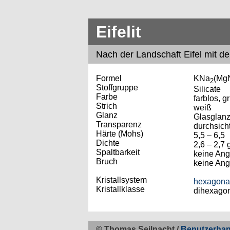
Eifelit
Nach
der Landschaft Eifel mit d
Formel
KNa
(Mg
2
Stoffgruppe
Silicate
Farbe
farblos, g
Strich
weiß
Glanz
Glasglan
Transparenz
durchsich
Härte (Mohs)
5,5 – 6,5
Dichte
2,6 – 2,7 
Spaltbarkeit
keine An
Bruch
keine An
Kristallsystem
hexagona
Kristallklasse
dihexagon
© Thomas Seilnacht /
Benutzerha