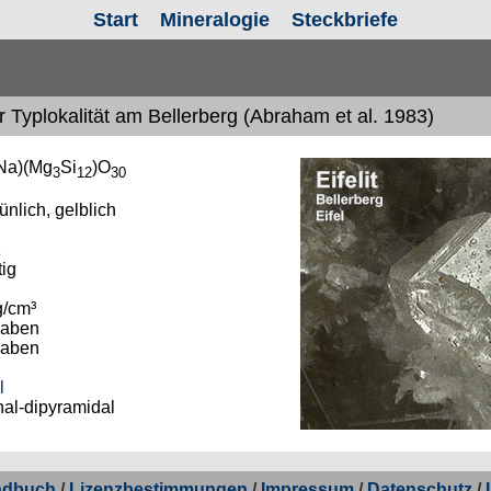
Start
Mineralogie
Steckbriefe
er Typlokalität am Bellerberg
(Abraham et al. 1983)
Na)(Mg
Si
)O
3
12
30
rünlich, gelblich
z
tig
g/cm³
gaben
gaben
l
al-dipyramidal
ndbuch
/
Lizenzbestimmungen
/
Impressum
/
Datenschutz
/