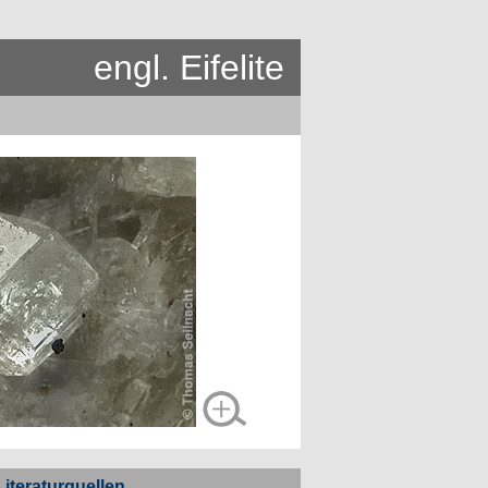
engl. Eifelite
Literaturquellen