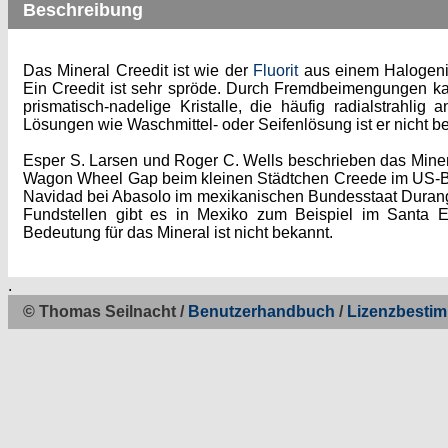
Beschreibung
Das Mineral Creedit ist wie der
Fluorit
aus einem Halogeni
Ein Creedit ist sehr spröde. Durch Fremdbeimengungen kan
prismatisch-nadelige Kristalle, die häufig radialstrahlig
Lösungen wie Waschmittel- oder Seifenlösung ist er nicht b
Esper S. Larsen und Roger C. Wells beschrieben das Miner
Wagon Wheel Gap beim kleinen Städtchen Creede im US-Bun
Navidad bei Abasolo im mexikanischen Bundesstaat Durango
Fundstellen gibt es in Mexiko zum Beispiel im Santa Eu
Bedeutung für das Mineral ist nicht bekannt.
.
© Thomas Seilnacht /
Benutzerhandbuch
/
Lizenzbesti