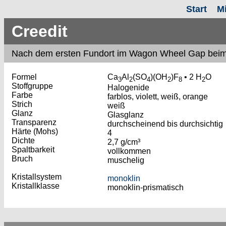
Start
M
Creedit
Nach dem ersten Fundort im Wagon Wheel Gap beim
Formel
Ca
Al
(SO
)(OH
)F
• 2 H
O
3
2
4
2
8
2
Stoffgruppe
Halogenide
Farbe
farblos, violett, weiß, orange
Strich
weiß
Glanz
Glasglanz
Transparenz
durchscheinend bis durchsichtig
Härte (Mohs)
4
Dichte
2,7 g/cm³
Spaltbarkeit
vollkommen
Bruch
muschelig
Kristallsystem
monoklin
Kristallklasse
monoklin-prismatisch