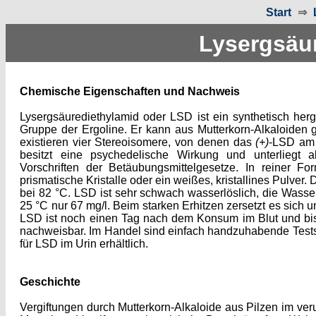
Start
⇒
Lysergsäu
Chemische Eigenschaften und Nachweis
Lysergsäurediethylamid oder LSD ist ein synthetisch herge
Gruppe der Ergoline. Er kann aus Mutterkorn-Alkaloide
existieren vier Stereoisomere, von denen das
(+)
-LSD am 
besitzt eine psychedelische Wirkung und unterliegt 
Vorschriften der Betäubungsmittelgesetze. In reiner For
prismatische Kristalle oder ein weißes, kristallines Pulver.
bei 82 °C. LSD ist sehr schwach wasserlöslich, die Wasserl
25 °C nur 67 mg/l. Beim starken Erhitzen zersetzt es sich u
LSD ist noch einen Tag nach dem Konsum im Blut und bis
nachweisbar. Im Handel sind einfach handzuhabende Testst
für LSD im Urin erhältlich.
Geschichte
Vergiftungen durch Mutterkorn-Alkaloide aus Pilzen im ver