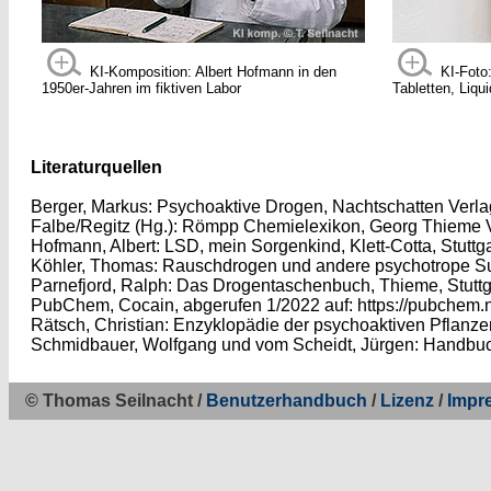
KI-Komposition: Albert Hofmann in den
KI-Foto
1950er-Jahren im fiktiven Labor
Tabletten, Liqu
Literaturquellen
Berger, Markus: Psychoaktive Drogen, Nachtschatten Verla
Falbe/Regitz (Hg.): Römpp Chemielexikon, Georg Thieme V
Hofmann, Albert: LSD, mein Sorgenkind, Klett-Cotta, Stuttg
Köhler, Thomas: Rauschdrogen und andere psychotrope Su
Parnefjord, Ralph: Das Drogentaschenbuch, Thieme, Stuttg
PubChem, Cocain, abgerufen 1/2022 auf: https://pubchem.
Rätsch, Christian: Enzyklopädie der psychoaktiven Pflanze
Schmidbauer, Wolfgang und vom Scheidt, Jürgen: Handbu
© Thomas Seilnacht /
Benutzerhandbuch
/
Lizenz
/
Impr