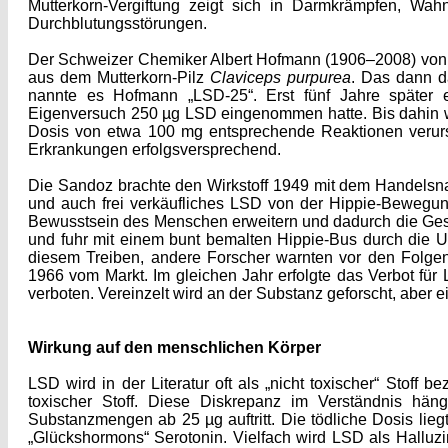
Mutterkorn-Vergiftung zeigt sich in Darmkrämpfen, Wa
Durchblutungsstörungen.
Der Schweizer Chemiker Albert Hofmann (1906–2008) von d
aus dem Mutterkorn-Pilz
Claviceps purpurea
. Das dann d
nannte es Hofmann „LSD-25“. Erst fünf Jahre später 
Eigenversuch 250 µg LSD eingenommen hatte. Bis dahin wa
Dosis von etwa 100 mg entsprechende Reaktionen verur
Erkrankungen erfolgsversprechend.
Die Sandoz brachte den Wirkstoff 1949 mit dem Handelsn
und auch frei verkäufliches LSD von der Hippie-Bewegun
Bewusstsein des Menschen erweitern und dadurch die Gese
und fuhr mit einem bunt bemalten Hippie-Bus durch die US
diesem Treiben, andere Forscher warnten vor den Folg
1966 vom Markt. Im gleichen Jahr erfolgte das Verbot fü
verboten. Vereinzelt wird an der Substanz geforscht, aber e
Wirkung auf den menschlichen Körper
LSD wird in der Literatur oft als „nicht toxischer“ Stoff 
toxischer Stoff. Diese Diskrepanz im Verständnis hä
Substanzmengen ab 25 µg auftritt. Die tödliche Dosis lie
„Glückshormons“ Serotonin. Vielfach wird LSD als Halluzi